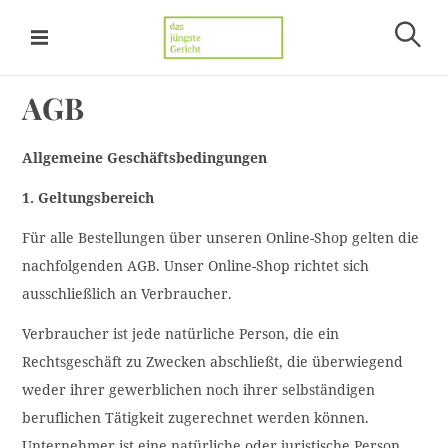
S
k
S
i
Das jüngste Gericht
u
p
c
AGB
t
h
e
o
n
Allgemeine Geschäftsbedingungen
c
o
1. Geltungsbereich
n
Für alle Bestellungen über unseren Online-Shop gelten die
t
e
nachfolgenden AGB. Unser Online-Shop richtet sich
n
ausschließlich an Verbraucher.
t
Verbraucher ist jede natürliche Person, die ein
Rechtsgeschäft zu Zwecken abschließt, die überwiegend
weder ihrer gewerblichen noch ihrer selbständigen
beruflichen Tätigkeit zugerechnet werden können.
Unternehmer ist eine natürliche oder juristische Person