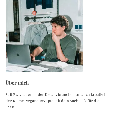
K
a
t
e
g
o
r
i
e
Über mich
Seit Ewigkeiten in der Kreativbranche nun auch kreativ in
der Küche. Vegane Rezepte mit dem Suchtkick für die
Seele.