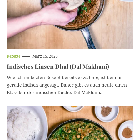
H
Rezepte
März 15, 2020
a
Indisches Linsen Dhal (Dal Makhani)
u
p
t
Wie ich im letzten Rezept bereits erwähnte, ist bei mir
k
gerade indisch angesagt. Daher gibt es auch heute einen
a
t
Klassiker der indischen Küche: Dal Makhani..
e
g
o
r
i
e