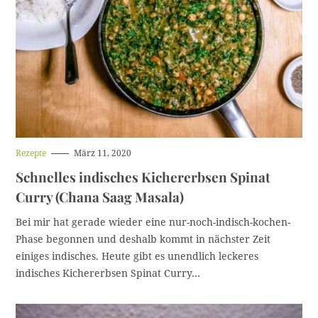
H
Rezepte
März 11, 2020
a
Schnelles indisches Kichererbsen Spinat
u
p
Curry (Chana Saag Masala)
t
k
a
Bei mir hat gerade wieder eine nur-noch-indisch-kochen-
t
Phase begonnen und deshalb kommt in nächster Zeit
e
g
einiges indisches. Heute gibt es unendlich leckeres
o
indisches Kichererbsen Spinat Curry…
r
i
e