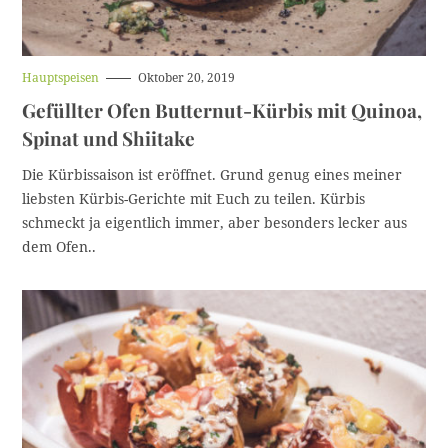
H
Hauptspeisen
Oktober 20, 2019
a
Gefüllter Ofen Butternut-Kürbis mit Quinoa,
u
p
Spinat und Shiitake
t
k
a
Die Kürbissaison ist eröffnet. Grund genug eines meiner
t
liebsten Kürbis-Gerichte mit Euch zu teilen. Kürbis
e
g
schmeckt ja eigentlich immer, aber besonders lecker aus
o
dem Ofen..
r
i
e