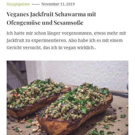
H
Hauptspeisen
November 11, 2019
a
Veganes Jackfruit Schawarma mit
u
p
Ofengemüse und Sesamsoße
t
k
a
Ich hatte mir schon länger vorgenommen, etwas mehr mit
t
Jackfruit zu experimentieren. Also habe ich es mit einem
e
g
Gericht versucht, das ich in vegan wirklich..
o
r
i
e