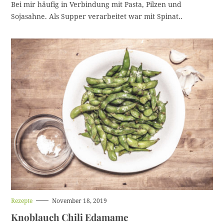
Bei mir häufig in Verbindung mit Pasta, Pilzen und
a
t
Sojasahne. Als Supper verarbeitet war mit Spinat..
e
g
o
r
i
e
H
Rezepte
November 18, 2019
a
Knoblauch Chili Edamame
u
S