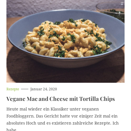
H
Rezepte
Januar 24, 2020
a
Vegane Mac and Cheese mit Tortilla Chips
u
p
t
Heute mal wieder ein Klassiker unter veganen
k
Foodbloggern. Das Gericht hatte vor einiger Zeit mal ein
a
t
absolutes Hoch und es existieren zahlreiche Rezepte. Ich
e
habe..