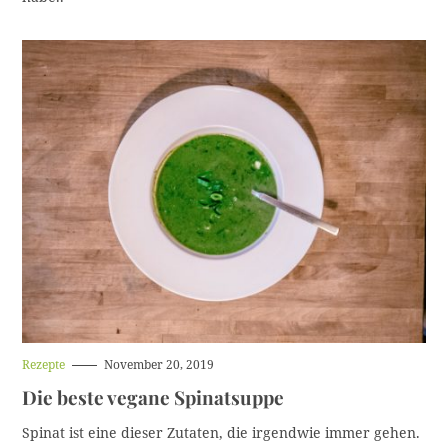
g
o
r
i
e
H
Rezepte
November 20, 2019
a
Die beste vegane Spinatsuppe
u
p
t
Spinat ist eine dieser Zutaten, die irgendwie immer gehen.
k