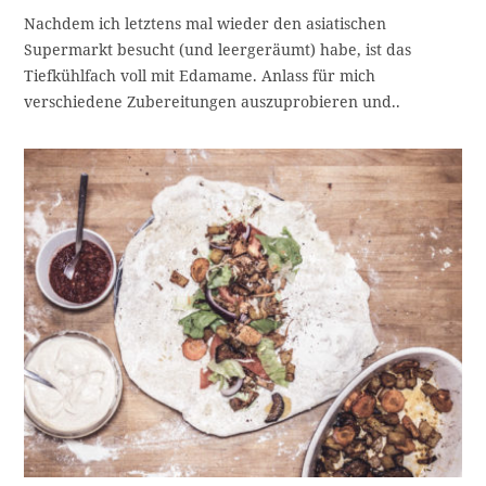
p
t
Nachdem ich letztens mal wieder den asiatischen
u
k
Supermarkt besucht (und leergeräumt) habe, ist das
c
a
t
Tiefkühlfach voll mit Edamame. Anlass für mich
h
e
verschiedene Zubereitungen auszuprobieren und..
g
e
o
n
r
i
:
e