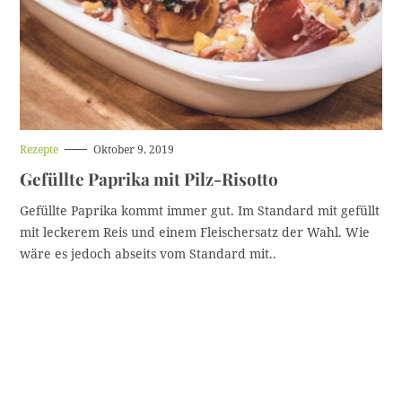
H
Rezepte
Oktober 9, 2019
a
Gefüllte Paprika mit Pilz-Risotto
u
p
t
Gefüllte Paprika kommt immer gut. Im Standard mit gefüllt
k
mit leckerem Reis und einem Fleischersatz der Wahl. Wie
a
t
wäre es jedoch abseits vom Standard mit..
e
g
o
r
i
e