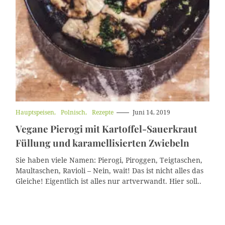
K
Hauptspeisen
Polnisch
Rezepte
Juni 14, 2019
a
Vegane Pierogi mit Kartoffel-Sauerkraut
t
e
Füllung und karamellisierten Zwiebeln
g
o
Sie haben viele Namen: Pierogi, Piroggen, Teigtaschen,
r
i
Maultaschen, Ravioli – Nein, wait! Das ist nicht alles das
e
Gleiche! Eigentlich ist alles nur artverwandt. Hier soll..
n