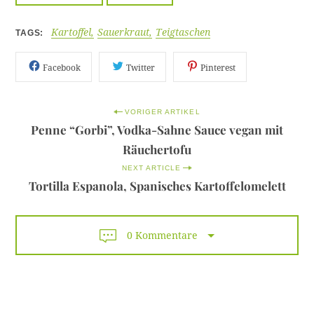
Kartoffel
Sauerkraut
Teigtaschen
TAGS
Facebook
Twitter
Pinterest
P
VORIGER ARTIKEL
Penne “Gorbi”, Vodka-Sahne Sauce vegan mit
o
Räuchertofu
s
NEXT ARTICLE
t
Tortilla Espanola, Spanisches Kartoffelomelett
n
a
0 Kommentare
v
i
g