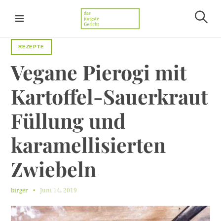
S
k
S
i
Das jüngste Gericht
u
p
c
REZEPTE
t
h
Vegane
Pierogi
mit
e
o
n
c
Kartoffel-Sauerkraut
o
n
Füllung
und
t
e
karamellisierten
n
t
Zwiebeln
birger
Juni 14, 2019