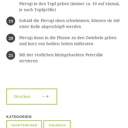
Pierogi in den Topf geben (immer ca. 10 auf einmal,
je nach Topfgröße)
Sobald die Pierogi oben schwimmen, können sie mit
einer Kelle abgeschöpft werden
Pierogi dann in die Pfanne zu den Zwiebeln geben
und kurz von beiden Seiten mitbraten
Mit der restlichen kleingehackten Petersilie
servieren
S
u
c
h
Drucken
e
n
:
KATEGORIEN
HAUPTSPEISEN
POLNISCH