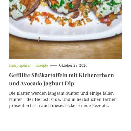
K
Hauptspeisen
Rezepte
Oktober 25, 2020
a
Gefüllte Süßkartoffeln mit Kichererbsen
t
e
und Avocado Joghurt Dip
g
o
Die Blätter werden langsam bunter und einige fallen
r
i
runter – der Herbst ist da. Und in herbstlichen Farben
e
präsentiert sich auch dieses leckere neue Rezept:..
n