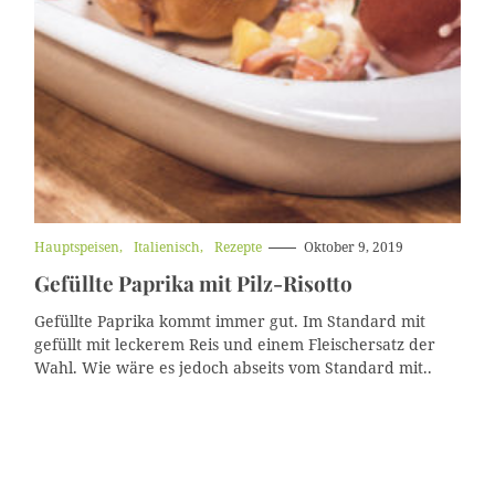
K
Hauptspeisen
Italienisch
Rezepte
Oktober 9, 2019
a
Gefüllte Paprika mit Pilz-Risotto
t
e
g
Gefüllte Paprika kommt immer gut. Im Standard mit
o
gefüllt mit leckerem Reis und einem Fleischersatz der
r
Wahl. Wie wäre es jedoch abseits vom Standard mit..
i
e
n