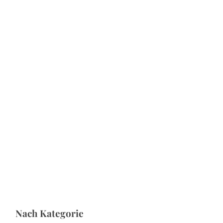
S
u
c
Nach Kategorie
h