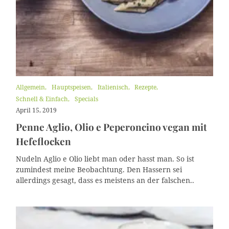
K
Allgemein
Hauptspeisen
Italienisch
Rezepte
a
Schnell & Einfach
Specials
t
April 15, 2019
e
g
Penne Aglio, Olio e Peperoncino vegan mit
o
r
Hefeflocken
i
e
Nudeln Aglio e Olio liebt man oder hasst man. So ist
n
zumindest meine Beobachtung. Den Hassern sei
allerdings gesagt, dass es meistens an der falschen..
S
u
c