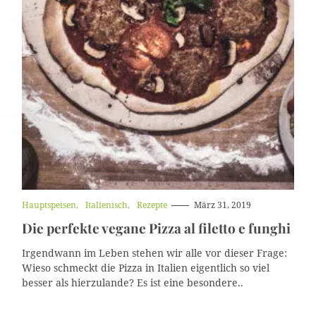
K
Hauptspeisen
Italienisch
Rezepte
März 31, 2019
a
Die perfekte vegane Pizza al filetto e funghi
t
e
g
Irgendwann im Leben stehen wir alle vor dieser Frage:
o
Wieso schmeckt die Pizza in Italien eigentlich so viel
r
besser als hierzulande? Es ist eine besondere..
i
e
n