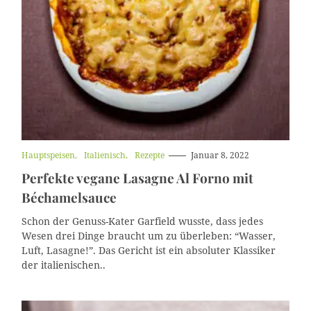
K
Hauptspeisen
Italienisch
Rezepte
Januar 8, 2022
a
Perfekte vegane Lasagne Al Forno mit
t
e
Béchamelsauce
g
o
Schon der Genuss-Kater Garfield wusste, dass jedes
r
i
Wesen drei Dinge braucht um zu überleben: “Wasser,
e
Luft, Lasagne!”. Das Gericht ist ein absoluter Klassiker
n
der italienischen..