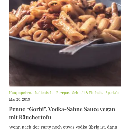
K
Hauptspeisen
Italienisch
Rezepte
Schnell & Einfach
Specials
a
Mai 20, 2019
t
e
Penne “Gorbi”, Vodka-Sahne Sauce vegan
g
mit Räuchertofu
o
r
i
Wenn nach der Party noch etwas Vodka übrig ist, dann
e