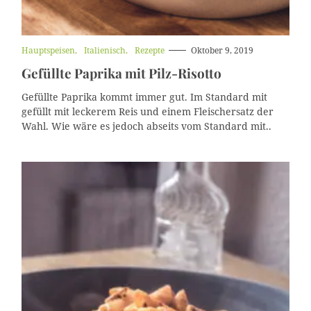
K
Hauptspeisen
Italienisch
Rezepte
Oktober 9, 2019
a
Gefüllte Paprika mit Pilz-Risotto
t
e
g
Gefüllte Paprika kommt immer gut. Im Standard mit
o
gefüllt mit leckerem Reis und einem Fleischersatz der
r
Wahl. Wie wäre es jedoch abseits vom Standard mit..
i
e
n