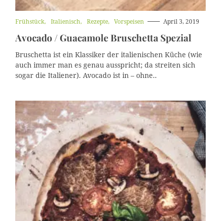
K
Frühstück
Italienisch
Rezepte
Vorspeisen
April 3, 2019
a
Avocado / Guacamole Bruschetta Spezial
t
e
g
Bruschetta ist ein Klassiker der italienischen Küche (wie
o
auch immer man es genau ausspricht; da streiten sich
r
sogar die Italiener). Avocado ist in – ohne..
i
e
n