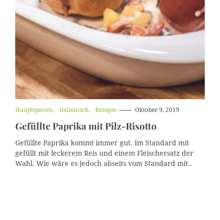
K
Hauptspeisen
Italienisch
Rezepte
Oktober 9, 2019
a
Gefüllte Paprika mit Pilz-Risotto
t
e
g
Gefüllte Paprika kommt immer gut. Im Standard mit
o
gefüllt mit leckerem Reis und einem Fleischersatz der
r
Wahl. Wie wäre es jedoch abseits vom Standard mit..
i
e
n