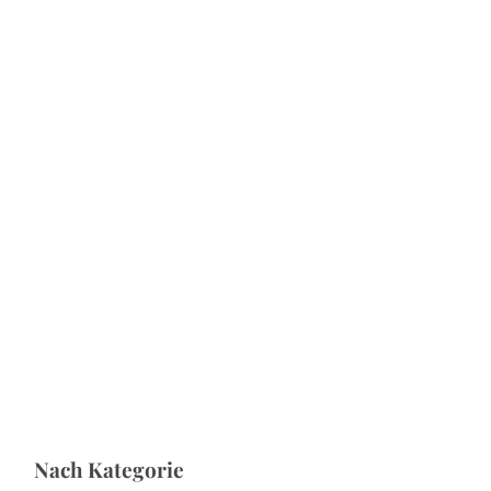
S
u
c
Nach Kategorie
h