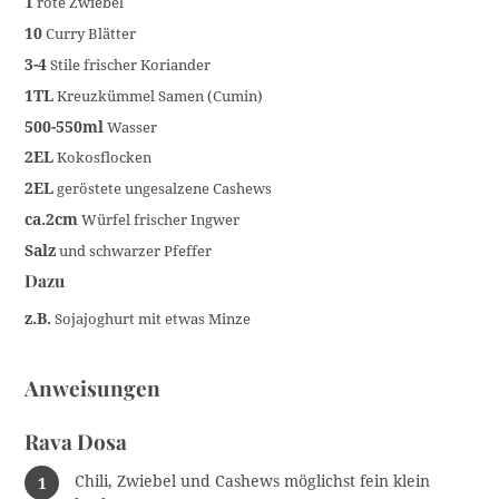
1
rote Zwiebel
10
Curry Blätter
3-4
Stile frischer Koriander
1TL
Kreuzkümmel Samen (Cumin)
500-550ml
Wasser
2EL
Kokosflocken
2EL
geröstete ungesalzene Cashews
ca.2cm
Würfel frischer Ingwer
Salz
und schwarzer Pfeffer
Dazu
z.B.
Sojajoghurt mit etwas Minze
Anweisungen
Rava Dosa
Chili, Zwiebel und Cashews möglichst fein klein