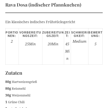
Rava Dosa (indischer Pfannkuchen)
Ein klassisches indisches Frühstücksgericht
PORTIO
VORBEREITU
ZUBEREITUN
ZEI
SCHWIERI
BEWERT
NEN:
NGSZEIT:
GSZEIT:
T:
GKEIT:
UNG:
2
Medium
25Min
20Min
45
5
Mi
N
Zutaten
80g
Hartweizengrieß
80g
Reismehl
30g
Weizenmehl
1
Grüne Chili