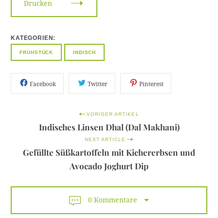
Drucken
KATEGORIEN
FRÜHSTÜCK
INDISCH
Facebook
Twitter
Pinterest
P
VORIGER ARTIKEL
Indisches Linsen Dhal (Dal Makhani)
o
NEXT ARTICLE
s
Gefüllte Süßkartoffeln mit Kichererbsen und
t
Avocado Joghurt Dip
n
a
0 Kommentare
v