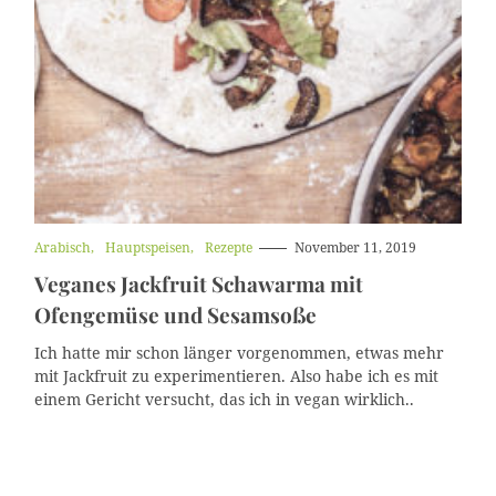
K
Arabisch
Hauptspeisen
Rezepte
November 11, 2019
a
Veganes Jackfruit Schawarma mit
t
e
Ofengemüse und Sesamsoße
g
o
Ich hatte mir schon länger vorgenommen, etwas mehr
r
i
mit Jackfruit zu experimentieren. Also habe ich es mit
e
einem Gericht versucht, das ich in vegan wirklich..
n