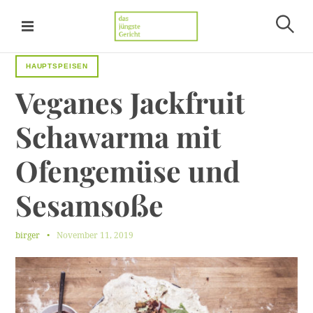
S
k
S
i
Das jüngste Gericht
u
p
c
HAUPTSPEISEN
t
h
Veganes
Jackfruit
e
o
n
c
Schawarma
mit
o
n
Ofengemüse
und
t
e
Sesamsoße
n
t
birger
November 11, 2019