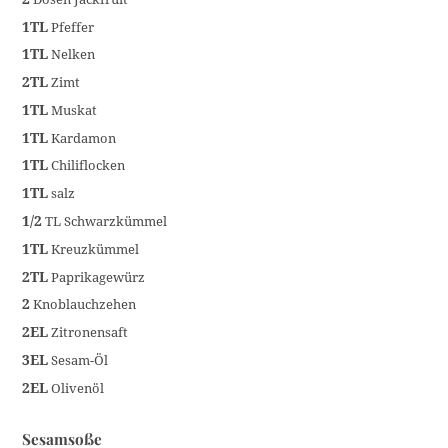
1TL
Pfeffer
1TL
Nelken
2TL
Zimt
1TL
Muskat
1TL
Kardamon
1TL
Chiliflocken
1TL
salz
1/2
TL Schwarzkümmel
1TL
Kreuzkümmel
2TL
Paprikagewürz
2
Knoblauchzehen
2EL
Zitronensaft
3EL
Sesam-Öl
2EL
Olivenöl
Sesamsoße