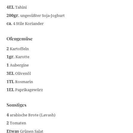
4EL
Tahini
200gr.
ungesüßter Soja-Joghurt
ca.
4 Stile Koriander
Ofengemüse
2
Kartoffeln
1gr.
Karotte
1
Aubergine
3EL
Olivenöl
1TL
Rosmarin
1EL
Paprikagewürz
Sonstiges
4
arabische Brote (Lavash)
2
Tomaten
Etwas
Grünen Salat