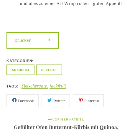
h
und alles zu einer Art Wrap rollen – guten Appetit!
e
n
:
Drucken
KATEGORIEN
ARABISCH
REZEPTE
Fleischersatz
Jackfruit
TAGS
Facebook
Twitter
Pinterest
P
VORIGER ARTIKEL
Gefüllter Ofen Butternut-Kürbis mit Quinoa,
o