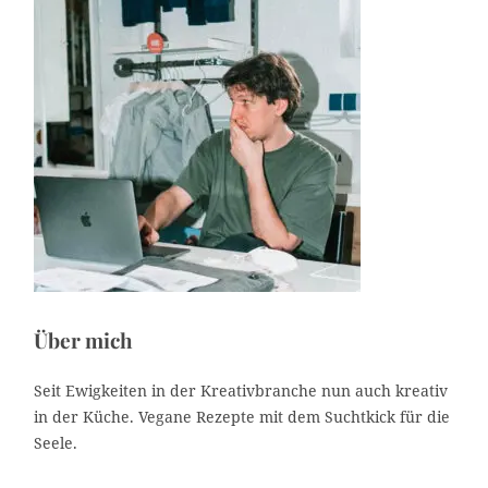
a
t
e
g
o
r
i
e
Über mich
Seit Ewigkeiten in der Kreativbranche nun auch kreativ
in der Küche. Vegane Rezepte mit dem Suchtkick für die
Seele.