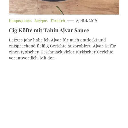
K
Hauptspeisen
Rezepte
Türkisch
April 4, 2019
a
Cig Köfte mit Tahin Ajvar Sauce
t
e
g
Letztes Jahr habe ich Ajvar für mich entdeckt und
o
entsprechend fleißig Gerichte ausprobiert. Ajvar ist für
r
einen typischen Geschmack vieler türkischer Gerichte
i
e
verantwortlich. Mit der..
n
S
u
c
h
e
n
: