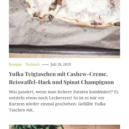
K
Rezepte
Türkisch
Juli 18, 2019
a
Yufka Teigtaschen mit Cashew-Creme,
t
e
Reiswaffel-Hack und Spinat Champignon
g
o
Was passiert, wenn man leckere Zutaten kombiniert? Es
r
i
entsteht etwas noch Leckereres! So ist es mir vor
e
Kurzem wieder einmal geschehen: Gefüllte Yufka
n
Taschen mit..