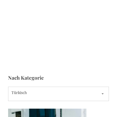
Nach Kategorie
N
Türkisch
a
c
h
K