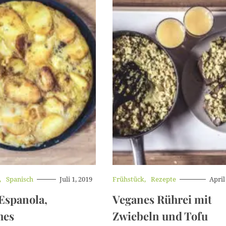
Spanisch
Juli 1, 2019
K
Frühstück
Rezepte
April
a
 Espanola,
Veganes Rührei mit
t
e
hes
Zwiebeln und Tofu
g
o