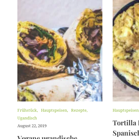
K
Frühstück
Hauptspeisen
Rezepte
K
Hauptspeisen
a
a
Ugandisch
Tortilla
t
t
August 22, 2019
e
e
Spanisc
g
g
Vegane ugandische
o
o