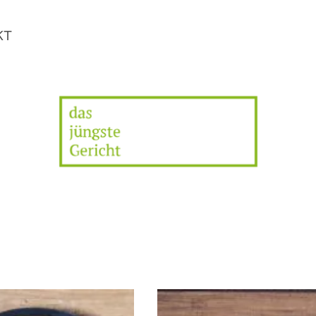
VEGANE REZEPTE MIT SUCHTFAKTOR
HOME
REZEPTE
ÜBER
KONTAKT
KT
Das 
Ge