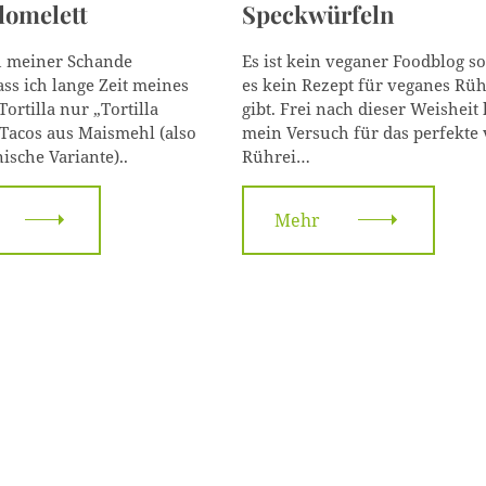
lomelett
Speckwürfeln
r
i
e
u meiner Schande
Es ist kein veganer Foodblog s
n
ass ich lange Zeit meines
es kein Rezept für veganes Rüh
ortilla nur „Tortilla
gibt. Frei nach dieser Weisheit 
Tacos aus Maismehl (also
mein Versuch für das perfekte
ische Variante)..
Rührei…
Mehr
Press Esc to cancel.