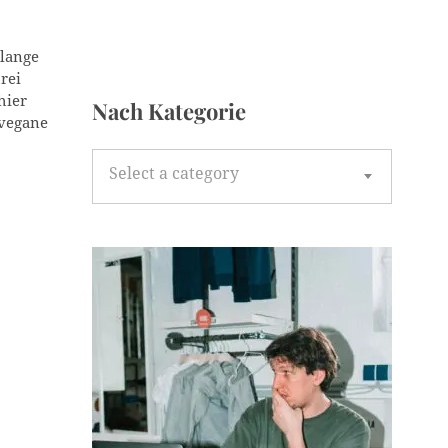
olange
rei
hier
Nach Kategorie
 vegane
N
Select a category
a
c
h
K
a
t
e
g
o
r