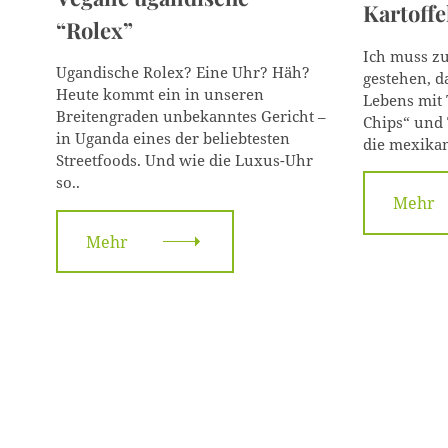
Kartoffe
r
r
“Rolex”
i
i
e
e
Ich muss z
n
n
Ugandische Rolex? Eine Uhr? Häh?
gestehen, d
Heute kommt ein in unseren
Lebens mit T
Breitengraden unbekanntes Gericht –
Chips“ und 
in Uganda eines der beliebtesten
die mexikan
Streetfoods. Und wie die Luxus-Uhr
so..
Mehr
Mehr
S
u
c
h
e
n
: