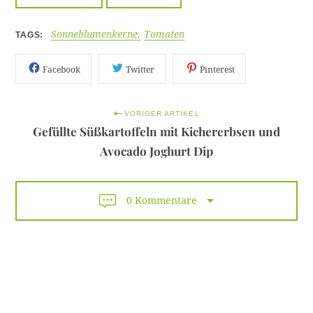
Sonneblumenkerne
Tomaten
TAGS
Facebook
Twitter
Pinterest
P
VORIGER ARTIKEL
Gefüllte Süßkartoffeln mit Kichererbsen und
o
Avocado Joghurt Dip
s
t
0 Kommentare
n
a
v
i
g