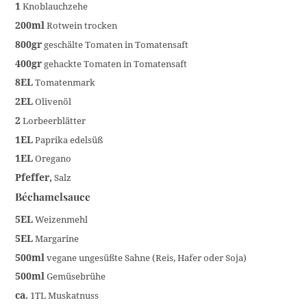
1
Knoblauchzehe
200ml
Rotwein trocken
800gr
geschälte Tomaten in Tomatensaft
400gr
gehackte Tomaten in Tomatensaft
8EL
Tomatenmark
2EL
Olivenöl
2
Lorbeerblätter
1EL
Paprika edelsüß
1EL
Oregano
Pfeffer,
Salz
Béchamelsauce
5EL
Weizenmehl
5EL
Margarine
500ml
vegane ungesüßte Sahne (Reis, Hafer oder Soja)
500ml
Gemüsebrühe
ca.
1TL Muskatnuss