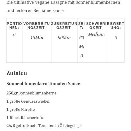
Die ultimative vegane Lasagne mit Sonnenblumenkernen
und leckerer Béchamelsauce
PORTIO
VORBEREITU
ZUBEREITUN
ZEI
SCHWIERI
BEWERT
NEN:
NGSZEIT:
GSZEIT:
T:
GKEIT:
UNG:
6
Medium
15Min
90Min
60
5
Mi
N
Zutaten
Sonnenblumenkern Tomaten Sauce
250gr
Sonnenblumenkerne
1
große Gemüsezwiebel
1
große Karotte
1
Block Räuchertofu
ca.
6 getrocknete Tomaten in Öl eingelegt