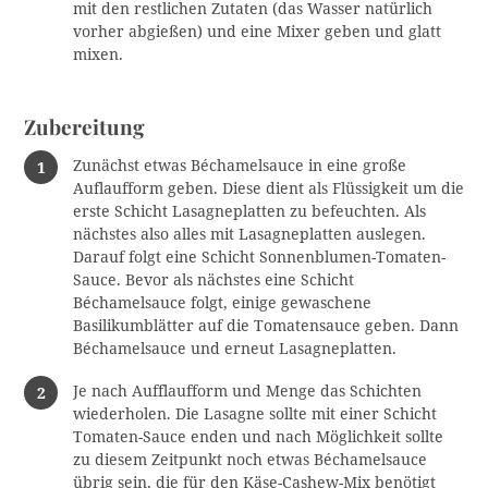
mit den restlichen Zutaten (das Wasser natürlich
u
vorher abgießen) und eine Mixer geben und glatt
c
mixen.
h
e
Zubereitung
n
:
Zunächst etwas Béchamelsauce in eine große
Auflaufform geben. Diese dient als Flüssigkeit um die
erste Schicht Lasagneplatten zu befeuchten. Als
nächstes also alles mit Lasagneplatten auslegen.
Darauf folgt eine Schicht Sonnenblumen-Tomaten-
Sauce. Bevor als nächstes eine Schicht
Béchamelsauce folgt, einige gewaschene
Basilikumblätter auf die Tomatensauce geben. Dann
Béchamelsauce und erneut Lasagneplatten.
Je nach Aufflaufform und Menge das Schichten
wiederholen. Die Lasagne sollte mit einer Schicht
Tomaten-Sauce enden und nach Möglichkeit sollte
zu diesem Zeitpunkt noch etwas Béchamelsauce
übrig sein, die für den Käse-Cashew-Mix benötigt