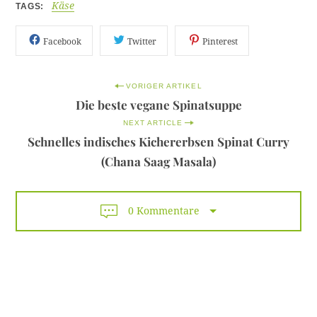
Käse
TAGS
S
u
Facebook
Twitter
Pinterest
c
h
e
P
VORIGER ARTIKEL
n
Die beste vegane Spinatsuppe
o
:
NEXT ARTICLE
s
Schnelles indisches Kichererbsen Spinat Curry
t
(Chana Saag Masala)
n
a
0 Kommentare
v
i
g
a
t