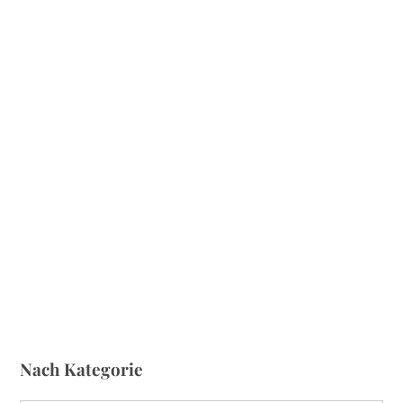
i
o
n
Nach Kategorie