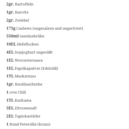
2gr.
Kartoffeln
1gr.
Karotte
2gr.
Zwiebel
175g
Cashews (ungesalzen und ungeröstet)
550ml
Gemüsebrühe
10EL
Hefeflocken
4EL
Sojajoghurt ungesüßt
1EL
Worcestersauce
1EL
Paprikapulver (Edelsüß)
1TL
Muskatnuss
1gr.
Knoblauchzehe
1
rote Chili
1TL
Kurkuma
3EL
Zitronensaft
2EL
Tapiokastärke
1
Bund Petersilie (kraus)