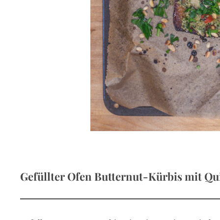
h
e
n
:
Gefüllter Ofen Butternut-Kürbis mit Qu