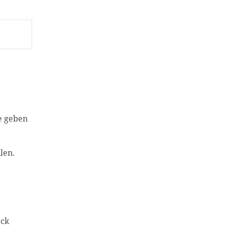
e geben
len.
r
eck