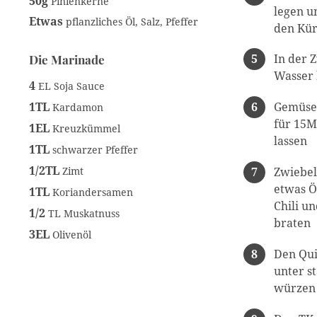
50g
Pinienkerne
legen u
Etwas
pflanzliches Öl, Salz, Pfeffer
den Kür
In der 
Die Marinade
Wasser k
4
EL Soja Sauce
1TL
Gemüseb
Kardamon
für 15M
1EL
Kreuzkümmel
lassen
1TL
schwarzer Pfeffer
1/2TL
Zimt
Zwiebel
etwas Ö
1TL
Koriandersamen
Chili u
1/2
TL Muskatnuss
braten
3EL
Olivenöl
Den Qui
unter s
würzen