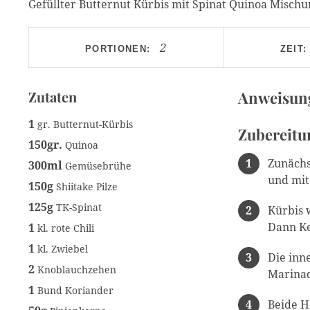
Gefüllter Butternut Kürbis mit Spinat Quinoa Mischu
2
PORTIONEN:
ZEIT:
Zutaten
Anweisun
1
gr. Butternut-Kürbis
Zubereitu
150gr.
Quinoa
Zunächs
300ml
Gemüsebrühe
und mit
150g
Shiitake Pilze
125g
TK-Spinat
Kürbis w
Dann Ke
1
kl. rote Chili
1
kl. Zwiebel
Die inn
2
Knoblauchzehen
Marinad
1
Bund Koriander
Beide H