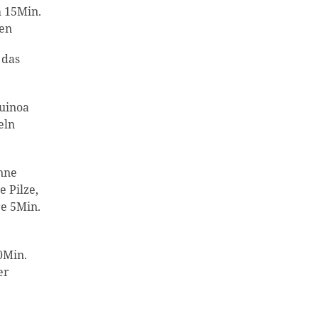
h 15Min.
hen
 das
uinoa
eln
anne
e Pilze,
re 5Min.
0Min.
er