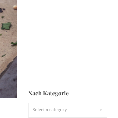
Nach Kategorie
N
Select a category
a