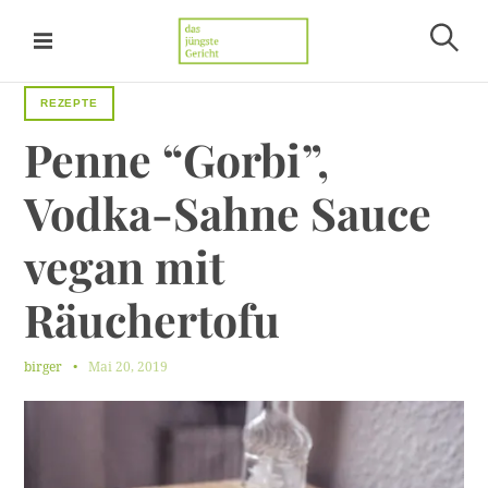
S
k
S
i
Das jüngste Gericht
u
p
c
REZEPTE
t
h
Penne
“Gorbi”,
e
o
n
c
Vodka-Sahne
Sauce
o
n
vegan
mit
t
e
Räuchertofu
n
t
birger
Mai 20, 2019