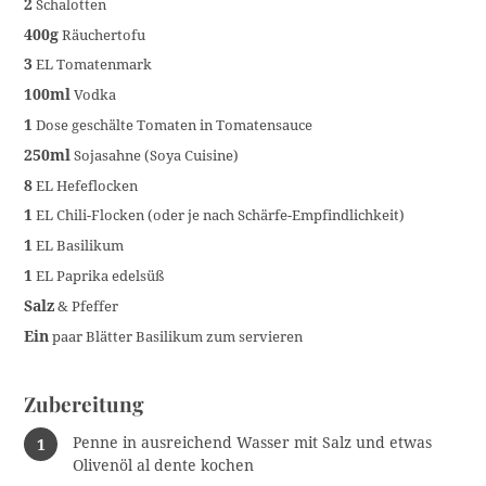
2
Schalotten
400g
Räuchertofu
3
EL Tomatenmark
100ml
Vodka
1
Dose geschälte Tomaten in Tomatensauce
250ml
Sojasahne (Soya Cuisine)
8
EL Hefeflocken
1
EL Chili-Flocken (oder je nach Schärfe-Empfindlichkeit)
1
EL Basilikum
1
EL Paprika edelsüß
Salz
& Pfeffer
Ein
paar Blätter Basilikum zum servieren
Zubereitung
Penne in ausreichend Wasser mit Salz und etwas
Olivenöl al dente kochen