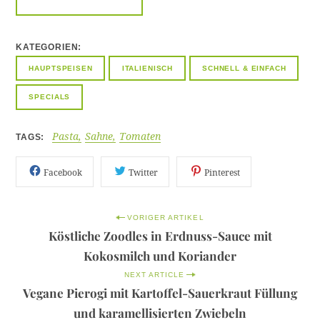
KATEGORIEN
HAUPTSPEISEN
ITALIENISCH
SCHNELL & EINFACH
SPECIALS
Pasta
Sahne
Tomaten
TAGS
Facebook
Twitter
Pinterest
P
VORIGER ARTIKEL
Köstliche Zoodles in Erdnuss-Sauce mit
o
S
Kokosmilch und Koriander
s
u
NEXT ARTICLE
c
t
Vegane Pierogi mit Kartoffel-Sauerkraut Füllung
h
n
und karamellisierten Zwiebeln
e