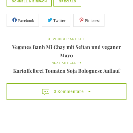
SCHNELL & EINFACH
SPECIALS
Facebook
Twitter
Pinterest
P
VORIGER ARTIKEL
Veganes Banh Mi Chay mit Seitan und veganer
o
Mayo
s
NEXT ARTICLE
t
Kartoffelbrei Tomaten Soja Bolognese Auflauf
n
a
0 Kommentare
v
i
g
a