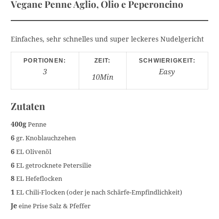
Vegane Penne Aglio, Olio e Peperoncino
Einfaches, sehr schnelles und super leckeres Nudelgericht
PORTIONEN:
ZEIT:
SCHWIERIGKEIT:
3
Easy
10Min
Zutaten
400g
Penne
6
gr. Knoblauchzehen
6
EL Olivenöl
6
EL getrocknete Petersilie
8
EL Hefeflocken
1
EL Chili-Flocken (oder je nach Schärfe-Empfindlichkeit)
Je
eine Prise Salz & Pfeffer